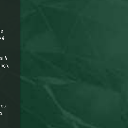
de
o é
al à
ança,
ros
s,