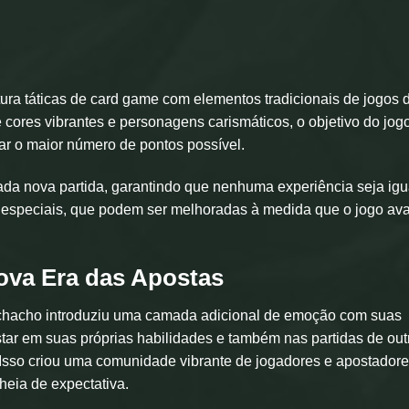
ura táticas de card game com elementos tradicionais de jogos 
cores vibrantes e personagens carismáticos, o objetivo do jog
lar o maior número de pontos possível.
da nova partida, garantindo que nenhuma experiência seja igu
 especiais, que podem ser melhoradas à medida que o jogo av
ova Era das Apostas
hacho introduziu uma camada adicional de emoção com suas
ar em suas próprias habilidades e também nas partidas de out
Isso criou uma comunidade vibrante de jogadores e apostadore
heia de expectativa.