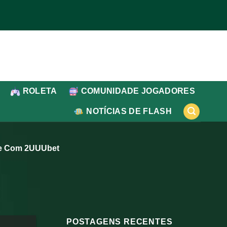
ROLETA
COMUNIDADE JOGADORES
NOTÍCIAS DE FLASH
te Com 2UUUbet
POSTAGENS RECENTES