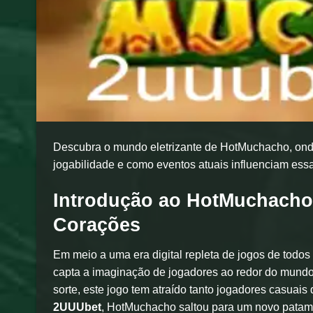
Descubra o mundo eletrizante de HotMuchacho, ond
jogabilidade e como eventos atuais influenciam essa
Introdução ao HotMuchacho
Corações
Em meio a uma era digital repleta de jogos de todos
capta a imaginação de jogadores ao redor do mundo
sorte, este jogo tem atraído tanto jogadores casuai
2UUUbet
, HotMuchacho saltou para um novo patamar