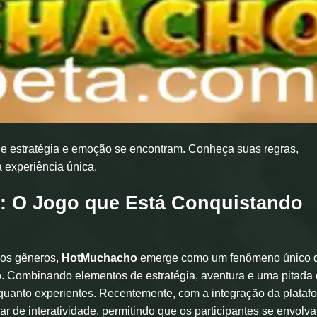
e estratégia e emoção se encontram. Conheça suas regras,
 experiência única.
: O Jogo que Está Conquistando
 os gêneros,
HotMuchacho
emerge como um fenômeno único 
. Combinando elementos de estratégia, aventura e uma pitada
s quanto experientes. Recentemente, com a integração da plataf
 de interatividade, permitindo que os participantes se envol