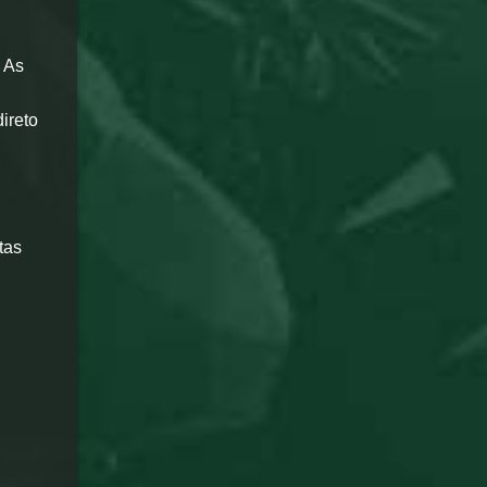
. As
ireto
tas