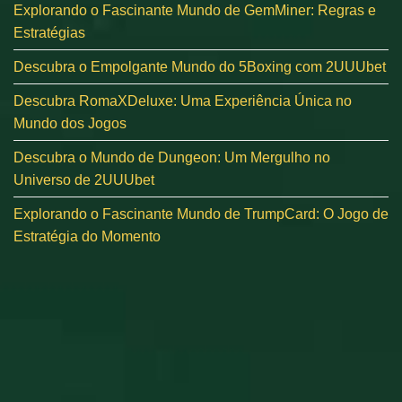
Explorando o Fascinante Mundo de GemMiner: Regras e
Estratégias
Descubra o Empolgante Mundo do 5Boxing com 2UUUbet
Descubra RomaXDeluxe: Uma Experiência Única no
Mundo dos Jogos
Descubra o Mundo de Dungeon: Um Mergulho no
Universo de 2UUUbet
Explorando o Fascinante Mundo de TrumpCard: O Jogo de
Estratégia do Momento