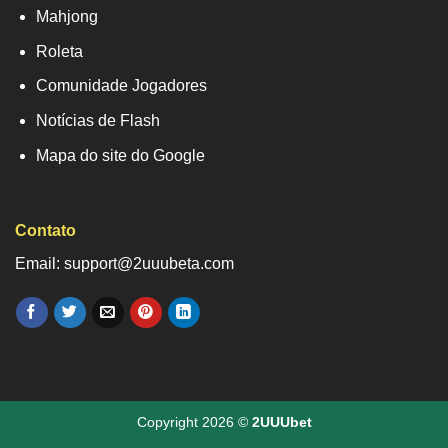
Mahjong
Roleta
Comunidade Jogadores
Notícias de Flash
Mapa do site do Google
Contato
Email:
support@2uuubeta.com
Copyright 2026 ©
2UUUbet