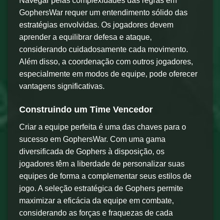
Navegar pelas complexidades das regras em
GophersWar requer um entendimento sólido das
estratégias envolvidas. Os jogadores devem
aprender a equilibrar defesa e ataque,
considerando cuidadosamente cada movimento.
Além disso, a coordenação com outros jogadores,
especialmente em modos de equipe, pode oferecer
vantagens significativas.
Construindo um Time Vencedor
Criar a equipe perfeita é uma das chaves para o
sucesso em GophersWar. Com uma gama
diversificada de Gophers à disposição, os
jogadores têm a liberdade de personalizar suas
equipes de forma a complementar seus estilos de
jogo. A seleção estratégica de Gophers permite
maximizar a eficácia da equipe em combate,
considerando as forças e fraquezas de cada