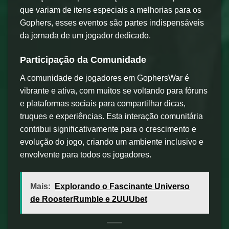
que variam de itens especiais a melhorias para os
Gophers, esses eventos são partes indispensáveis
da jornada de um jogador dedicado.
Participação da Comunidade
A comunidade de jogadores em GophersWar é
vibrante e ativa, com muitos se voltando para fóruns
e plataformas sociais para compartilhar dicas,
truques e experiências. Esta interação comunitária
contribui significativamente para o crescimento e
evolução do jogo, criando um ambiente inclusivo e
envolvente para todos os jogadores.
Mais:
Explorando o Fascinante Universo
de RoosterRumble e 2UUUbet