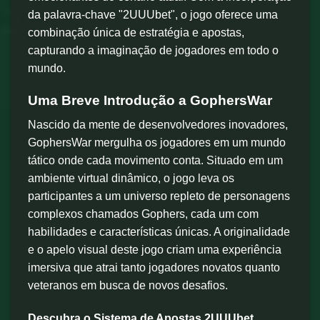
da palavra-chave "2UUUbet", o jogo oferece uma
combinação única de estratégia e apostas,
capturando a imaginação de jogadores em todo o
mundo.
Uma Breve Introdução a GophersWar
Nascido da mente de desenvolvedores inovadores,
GophersWar mergulha os jogadores em um mundo
tático onde cada movimento conta. Situado em um
ambiente virtual dinâmico, o jogo leva os
participantes a um universo repleto de personagens
complexos chamados Gophers, cada um com
habilidades e características únicas. A originalidade
e o apelo visual deste jogo criam uma experiência
imersiva que atrai tanto jogadores novatos quanto
veteranos em busca de novos desafios.
Descubra o Sistema de Apostas 2UUUbet