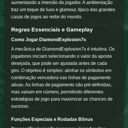
aumentando a imersão do jogador. A ambientação
traz um toque de luxo e glamour, típico das grandes
casas de jogos ao redor do mundo.
Regras Essenciais e Gameplay
Como Jogar DiamondExplosion7s
A mecânica de DiamondExplosion7s é intuitiva. Os
jogadores iniciam selecionando o valor da aposta
desejada, que pode ser ajustada antes de cada
giro. O objetivo é simples: alinhar os símbolos em
combinação vencedora nas linhas de pagamento
ativas. As linhas de pagamento são pré-definidas,
mas variam em número, permitindo diferentes
estratégias de jogo para maximizar as chances de
sucesso.
Funções Especiais e Rodadas Bônus