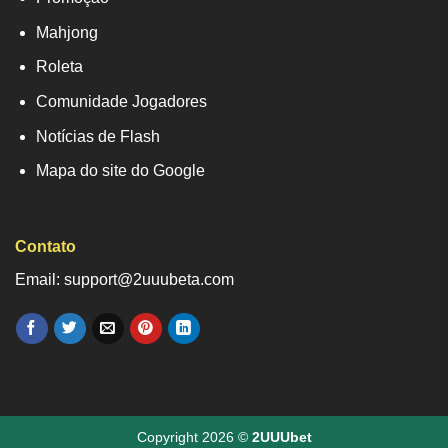
Mahjong
Roleta
Comunidade Jogadores
Notícias de Flash
Mapa do site do Google
Contato
Email:
support@2uuubeta.com
Copyright 2026 ©
2UUUbet