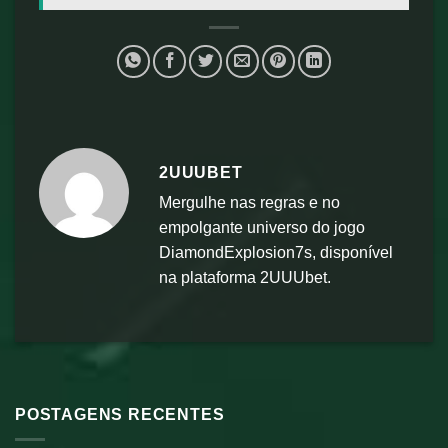
2UUUBET
Mergulhe nas regras e no
empolgante universo do jogo
DiamondExplosion7s, disponível
na plataforma 2UUUbet.
POSTAGENS RECENTES