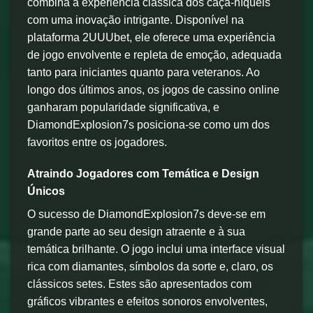
combina a experiência clássica dos caça-níqueis
com uma inovação intrigante. Disponível na
plataforma 2UUUbet, ele oferece uma experiência
de jogo envolvente e repleta de emoção, adequada
tanto para iniciantes quanto para veteranos. Ao
longo dos últimos anos, os jogos de cassino online
ganharam popularidade significativa, e
DiamondExplosion7s posiciona-se como um dos
favoritos entre os jogadores.
Atraindo Jogadores com Temática e Design
Únicos
O sucesso de DiamondExplosion7s deve-se em
grande parte ao seu design atraente e à sua
temática brilhante. O jogo inclui uma interface visual
rica com diamantes, símbolos da sorte e, claro, os
clássicos setes. Estes são apresentados com
gráficos vibrantes e efeitos sonoros envolventes,