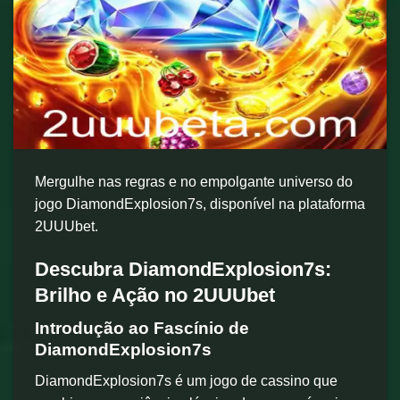
Mergulhe nas regras e no empolgante universo do
jogo DiamondExplosion7s, disponível na plataforma
2UUUbet.
Descubra DiamondExplosion7s:
Brilho e Ação no 2UUUbet
Introdução ao Fascínio de
DiamondExplosion7s
DiamondExplosion7s é um jogo de cassino que