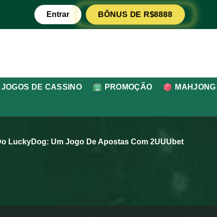
Entrar
BÔNUS DE R$8888
JOGOS DE CASSINO
PROMOÇÃO
MAHJONG
Do LuckyDog: Um Jogo De Apostas Com 2UUUbet