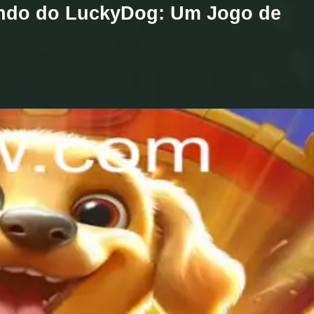
ndo do LuckyDog: Um Jogo de