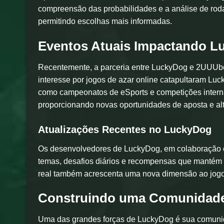
compreensão das probabilidades e a análise de rod
permitindo escolhas mais informadas.
Eventos Atuais Impactando 
Recentemente, a parceria entre LuckyDog e 2UUUbe
interesse por jogos de azar online catapultaram Luc
como campeonatos de eSports e competições interna
proporcionando novas oportunidades de aposta e al
Atualizações Recentes no LuckyDog
Os desenvolvedores de LuckyDog, em colaboração c
temas, desafios diários e recompensas que mantém o
real também acrescenta uma nova dimensão ao jogo,
Construindo uma Comunidade
Uma das grandes forças de LuckyDog é sua comunida