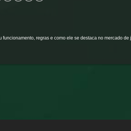
 funcionamento, regras e como ele se destaca no mercado de 