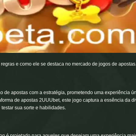
regras e como ele se destaca no mercado de jogos de apostas
 de apostas com a estratégia, prometendo uma experiência ú
aforma de apostas 2UUUbet, este jogo captura a essência da d
testar sua sorte e habilidades.
og é projetado para aqueles que desejam uma experiência mai