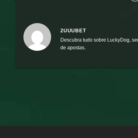
2UUUBET
Descubra tudo sobre LuckyDog, seu
de apostas.