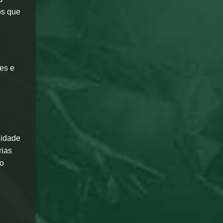
os que
es e
lidade
rias
 o