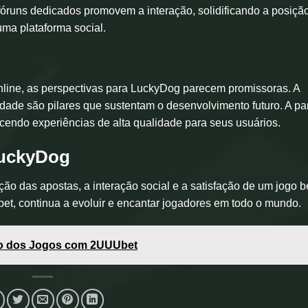
fóruns dedicados promovem a interação, solidificando a posiçã
a plataforma social.
line, as perspectivas para LuckyDog parecem promissoras. A
dade são pilares que sustentam o desenvolvimento futuro. A pa
ndo experiências de alta qualidade para seus usuários.
LuckyDog
o das apostas, a interação social e a satisfação de um jogo 
bet, continua a evoluir e encantar jogadores em todo o mundo.
o dos Jogos com 2UUUbet