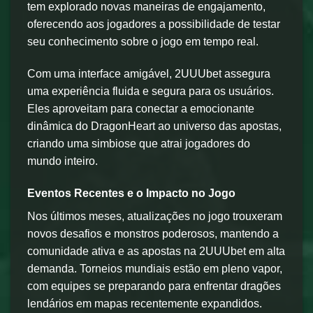
tem explorado novas maneiras de engajamento,
oferecendo aos jogadores a possibilidade de testar
seu conhecimento sobre o jogo em tempo real.
Com uma interface amigável, 2UUUbet assegura
uma experiência fluida e segura para os usuários.
Eles aproveitam para conectar a emocionante
dinâmica do DragonHeart ao universo das apostas,
criando uma simbiose que atrai jogadores do
mundo inteiro.
Eventos Recentes e o Impacto no Jogo
Nos últimos meses, atualizações no jogo trouxeram
novos desafios e monstros poderosos, mantendo a
comunidade ativa e as apostas na 2UUUbet em alta
demanda. Torneios mundiais estão em pleno vapor,
com equipes se preparando para enfrentar dragões
lendários em mapas recentemente expandidos.