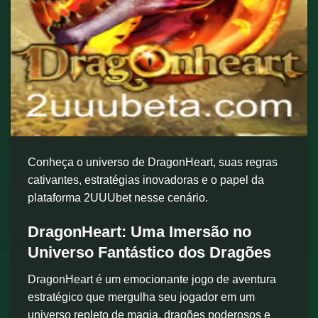
Conheça o universo de DragonHeart, suas regras
cativantes, estratégias inovadoras e o papel da
plataforma 2UUUbet nesse cenário.
DragonHeart: Uma Imersão no
Universo Fantástico dos Dragões
DragonHeart é um emocionante jogo de aventura
estratégico que mergulha seu jogador em um
universo repleto de magia, dragões poderosos e