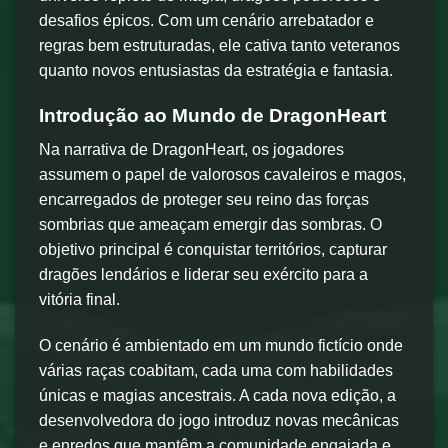
desafios épicos. Com um cenário arrebatador e
regras bem estruturadas, ele cativa tanto veteranos
quanto novos entusiastas da estratégia e fantasia.
Introdução ao Mundo de DragonHeart
Na narrativa de DragonHeart, os jogadores
assumem o papel de valorosos cavaleiros e magos,
encarregados de proteger seu reino das forças
sombrias que ameaçam emergir das sombras. O
objetivo principal é conquistar territórios, capturar
dragões lendários e liderar seu exército para a
vitória final.
O cenário é ambientado em um mundo fictício onde
várias raças coabitam, cada uma com habilidades
únicas e magias ancestrais. A cada nova edição, a
desenvolvedora do jogo introduz novas mecânicas
e enredos que mantêm a comunidade engajada e