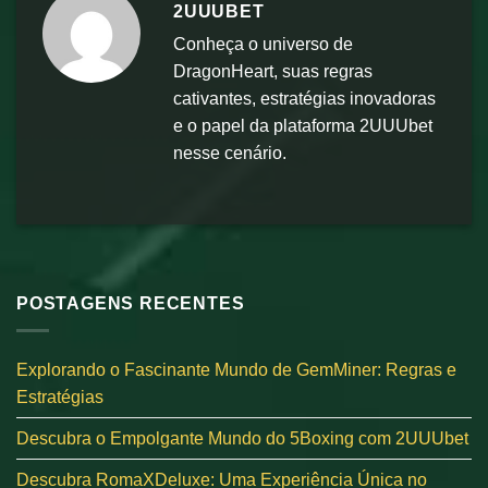
2UUUBET
Conheça o universo de
DragonHeart, suas regras
cativantes, estratégias inovadoras
e o papel da plataforma 2UUUbet
nesse cenário.
POSTAGENS RECENTES
Explorando o Fascinante Mundo de GemMiner: Regras e
Estratégias
Descubra o Empolgante Mundo do 5Boxing com 2UUUbet
Descubra RomaXDeluxe: Uma Experiência Única no